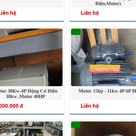
Điện,motor)
Liên hệ
Liên hệ
tor 30Kw-4P Động Cơ Điện
Motor 15hp - 11kw 4P 6P 8
30kw ,motor 40HP
000.000 đ
Liên hệ