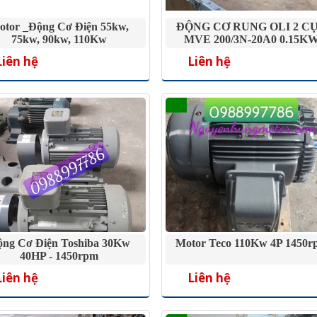
otor _Động Cơ Điện 55kw,
ĐỘNG CƠ RUNG OLI 2 C
75kw, 90kw, 110Kw
MVE 200/3N-20A0 0.15K
Liên hệ
Liên hệ
ng Cơ Điện Toshiba 30Kw
Motor Teco 110Kw 4P 1450r
40HP - 1450rpm
Liên hệ
Liên hệ