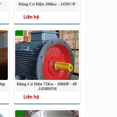
P
Động Cơ Điện 200kw - 1450V/P
Liên hệ
0hp
Động Cơ Điện 75Kw - 100HP - 4P
-1450RPM
Liên hệ