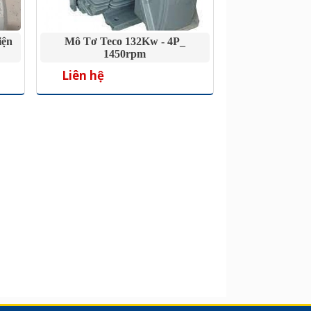
iện
Mô Tơ Teco 132Kw - 4P_
1450rpm
Liên hệ