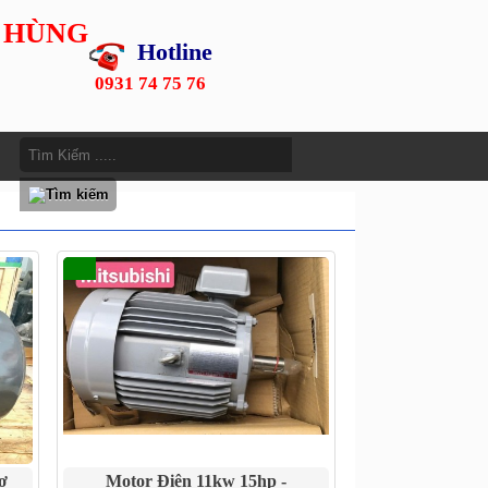
 HÙNG
Hotline
0931 74 75 76
ơ
Motor Điện 11kw 15hp -