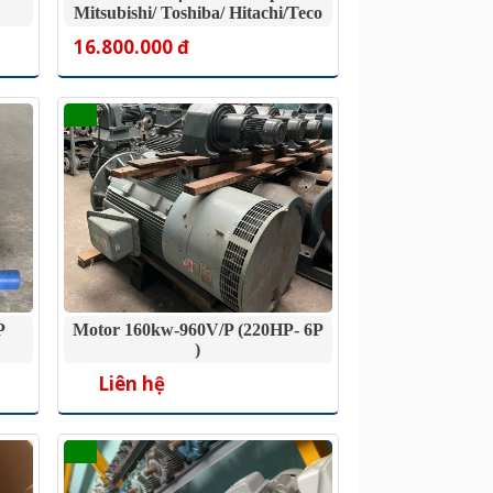
Mitsubishi/ Toshiba/ Hitachi/Teco
16.800.000 đ
P
Motor 160kw-960V/P (220HP- 6P
)
Liên hệ