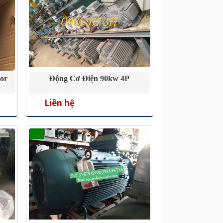
or
Động Cơ Điện 90kw 4P
Liên hệ