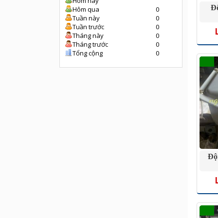
Hôm nay
Đ
Hôm qua
0
Tuần này
0
Tuần trước
0
Tháng này
0
Tháng trước
0
Tổng cộng
0
Độ