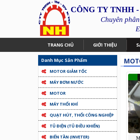
CÔNG TY TNHH -
Chuyên phân p
E
TRANG CHỦ
GIỚI THIỆU
S
MOT
Danh Mục Sản Phẩm
MOTOR GIẢM TỐC
MÁY BƠM NƯỚC
MOTOR
MÁY THỔI KHÍ
QUẠT HÚT, THỔI CÔNG NGHIỆP
TỦ ĐIỆN (TỦ ĐIỀU KHIỂN)
BIẾN TẦN (INVETER)
M