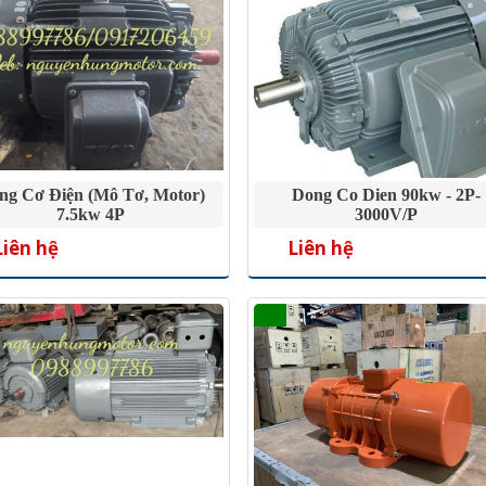
ng Cơ Điện (mô Tơ, Motor)
Dong Co Dien 90kw - 2P-
7.5kw 4P
3000V/P
Liên hệ
Liên hệ