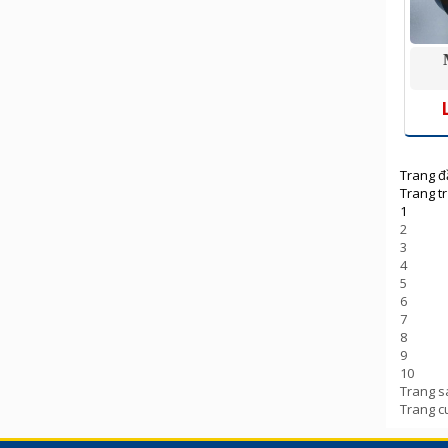
Trang đ
Trang t
1
2
3
4
5
6
7
8
9
10
Trang s
Trang c