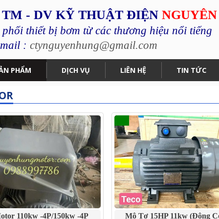
 TM - DV KỸ THUẬT ĐIỆN
NGUYÊN
hối thiết bị bơm từ các thương hiệu nổi tiếng
mail :
ctynguyenhung@gmail.com
ẢN PHẨM
DỊCH VỤ
LIÊN HỆ
TIN TỨC
OR
otor 110kw -4P/150kw -4P
Mô Tơ 15HP 11kw (động C