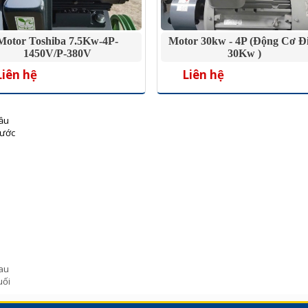
Motor Toshiba 7.5Kw-4P-
Motor 30kw - 4P (Động Cơ Đ
1450V/P-380V
30Kw )
Liên hệ
Liên hệ
ầu
rước
au
uối