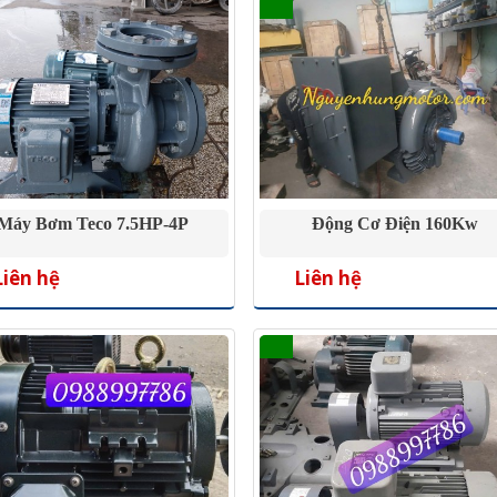
Máy Bơm Teco 7.5HP-4P
Động Cơ Điện 160Kw
Liên hệ
Liên hệ