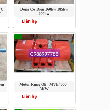
ỰC
Động Cơ Điện 160kw 185kw
W
200kw
Liên hệ
pm
Motor Rung Oli - MVE4000 -
3KW
Liên hệ