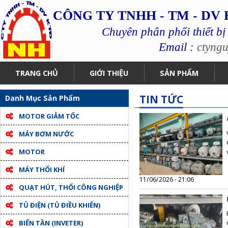
CÔNG TY TNHH - TM - DV
Chuyên phân phối thiết bị
Email :
ctyng
TRANG CHỦ
GIỚI THIỆU
SẢN PHẨM
TIN TỨC
Danh Mục Sản Phẩm
MOTOR GIẢM TỐC
MÁY BƠM NƯỚC
MOTOR
MÁY THỔI KHÍ
11/06/2026 - 21:06
QUẠT HÚT, THỔI CÔNG NGHIỆP
TỦ ĐIỆN (TỦ ĐIỀU KHIỂN)
BIẾN TẦN (INVETER)