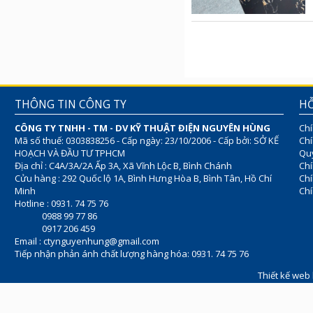
THÔNG TIN CÔNG TY
HỖ
CÔNG TY TNHH - TM - DV KỸ THUẬT ĐIỆN NGUYÊN HÙNG
Chí
Mã số thuế: 0303838256 - Cấp ngày: 23/10/2006 - Cấp bởi: SỞ KẾ
Chí
HOẠCH VÀ ĐẦU TƯ TPHCM
Quy
Địa chỉ : C4A/3A/2A Ấp 3A, Xã Vĩnh Lộc B, Bình Chánh
Chí
Cửu hàng : 292 Quốc lộ 1A, Bình Hưng Hòa B, Bình Tân, Hồ Chí
Ch
Minh
Chí
Hotline : 0931. 74 75 76
0988 99 77 86
0917 206 459
Email :
ctynguyenhung@gmail.com
Tiếp nhận phản ánh chất lượng hàng hóa: 0931. 74 75 76
Thiết kế web