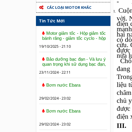
-
CÁC LOẠI MOTOR KHÁC
Cuộn 
vời. 
Tin Tức Mới
điện 
mạnh 
hai n
Motor giảm tốc - Hộp giảm tốc
bánh răng - giảm tốc cyclo - hộp
có dò
số trục vít bánh vít
cửu. 
19/10/2025 - 21:10
được 
nửa l
Bảo dưỡng bạc đạn - Và lưu ý
Chổi 
quan trọng khi sử dụng bạc đạn,
đang 
vòng bi
23/11/2024 - 22:11
Trong
liệu 
Bơm nước Ebara
châm 
29/02/2024 - 23:02
chủ y
được 
Bơm nước Ebara
điện 
29/02/2024 - 23:02
III.