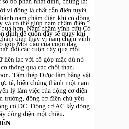
số bộ phận nhất định, chúng là:
 vì đồng là chất dẫn điện tuyệt
 thành nam châm điện khi có dòng
y và có thể giúp nam châm điện
u quả hơn. Nam châm vĩnh cửu Có
ổn định để cuộn dây sẽ quay khi
 châm điện thay vì nam châm vĩnh
Cổ góp Mỗi đầu của cuộn dây
hoán đổi các cuộn dây qua mỗi
 liên lạc với cổ góp mặc dù nó
cơ thông qua các chổi than.
rbon. Tấm thép Được làm bằng vật
thực tế, biến chúng thành một nam
n lý làm việc của động cơ điện
ện trường, động cơ điện chủ yếu
động cơ DC. Động cơ AC lấy dòng
ấy dòng điện một chiều.
IẾN