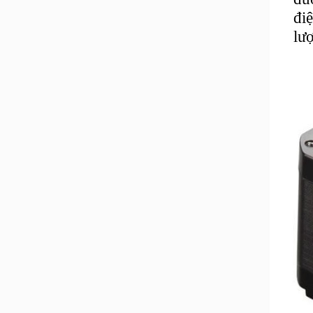
đi
lư