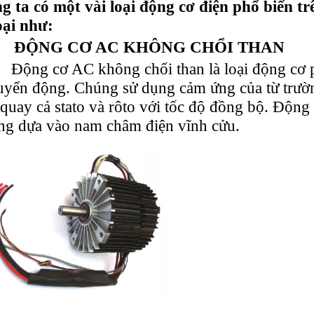
 ta có một vài loại động cơ điện phổ biến trê
oại như:
ĐỘNG CƠ AC KHÔNG CHỔI THAN
Động cơ AC không chổi than là loại động cơ p
uyển động. Chúng sử dụng cảm ứng của từ trường
 quay cả stato và rôto với tốc độ đồng bộ. Độn
ng dựa vào nam châm điện vĩnh cửu.