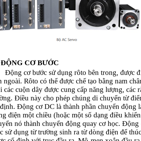
ĐỘNG CƠ BƯỚC
Động cơ bước sử dụng rôto bên trong, được đ
n ngoài. Rôto có thể được chế tạo bằng nam ch
i các cuộn dây được cung cấp năng lượng, các ră
ường. Điều này cho phép chúng di chuyển từ điể
 định. Động cơ DC là thành phần chuyển động l
ng điện một chiều (hoặc một số dạng điều khiển
uyển nó thành chuyển động quay cơ học. Động c
ệc sử dụng từ trường sinh ra từ dòng điện để th
ợc cố định với trục đầu ra. Mô-men xoắn đầu ra