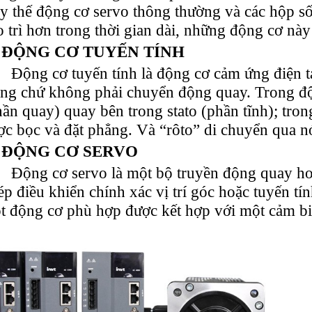
ay thế động cơ servo thông thường và các hộp s
o trì hơn trong thời gian dài, những động cơ này
ĐỘNG CƠ TUYẾN TÍNH
Động cơ tuyến tính là động cơ cảm ứng điện 
ẳng chứ không phải chuyển động quay. Trong độ
hần quay) quay bên trong stato (phần tĩnh); tron
ợc bọc và đặt phẳng. Và “rôto” di chuyển qua n
ĐỘNG CƠ SERVO
Động cơ servo là một bộ truyền động quay ho
ép điều khiển chính xác vị trí góc hoặc tuyến tí
t động cơ phù hợp được kết hợp với một cảm biến