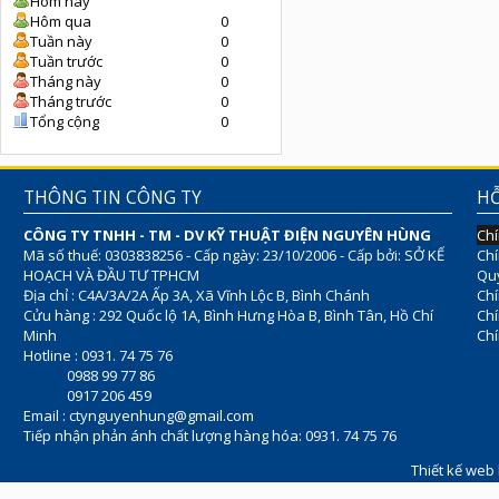
Hôm nay
Hôm qua
0
Tuần này
0
Tuần trước
0
Tháng này
0
Tháng trước
0
Tổng cộng
0
THÔNG TIN CÔNG TY
HỖ
CÔNG TY TNHH - TM - DV KỸ THUẬT ĐIỆN NGUYÊN HÙNG
Chí
Mã số thuế: 0303838256 - Cấp ngày: 23/10/2006 - Cấp bởi: SỞ KẾ
Chí
HOẠCH VÀ ĐẦU TƯ TPHCM
Quy
Địa chỉ : C4A/3A/2A Ấp 3A, Xã Vĩnh Lộc B, Bình Chánh
Chí
Cửu hàng : 292 Quốc lộ 1A, Bình Hưng Hòa B, Bình Tân, Hồ Chí
Ch
Minh
Chí
Hotline : 0931. 74 75 76
0988 99 77 86
0917 206 459
Email :
ctynguyenhung@gmail.com
Tiếp nhận phản ánh chất lượng hàng hóa: 0931. 74 75 76
Thiết kế web