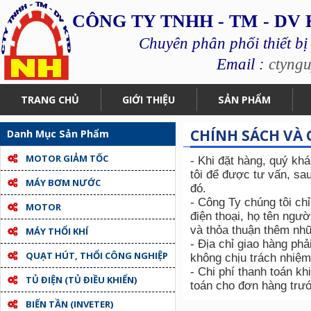
CÔNG TY TNHH - TM - DV
Chuyên phân phối thiết bị
Email :
ctyng
TRANG CHỦ
GIỚI THIỆU
SẢN PHẨM
CHÍNH SÁCH VÀ
Danh Mục Sản Phẩm
MOTOR GIẢM TỐC
- Khi đặt hàng, quý kh
tôi để được tư vấn, sa
MÁY BƠM NƯỚC
đó.
- Công Ty chúng tôi ch
MOTOR
điện thoại, họ tên ngườ
và thỏa thuận thêm nhữ
MÁY THỔI KHÍ
- Địa chỉ giao hàng phả
QUẠT HÚT, THỔI CÔNG NGHIỆP
không chịu trách nhiệm
- Chi phí thanh toán kh
TỦ ĐIỆN (TỦ ĐIỀU KHIỂN)
toán cho đơn hàng trướ
BIẾN TẦN (INVETER)