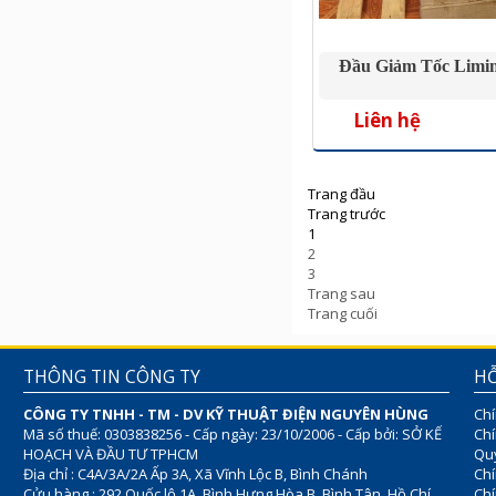
Đầu Giảm Tốc Limi
Liên hệ
Trang đầu
Trang trước
1
2
3
Trang sau
Trang cuối
THÔNG TIN CÔNG TY
HỖ
CÔNG TY TNHH - TM - DV KỸ THUẬT ĐIỆN NGUYÊN HÙNG
Chí
Mã số thuế: 0303838256 - Cấp ngày: 23/10/2006 - Cấp bởi: SỞ KẾ
Chí
HOẠCH VÀ ĐẦU TƯ TPHCM
Quy
Địa chỉ : C4A/3A/2A Ấp 3A, Xã Vĩnh Lộc B, Bình Chánh
Chí
Cửu hàng : 292 Quốc lộ 1A, Bình Hưng Hòa B, Bình Tân, Hồ Chí
Ch