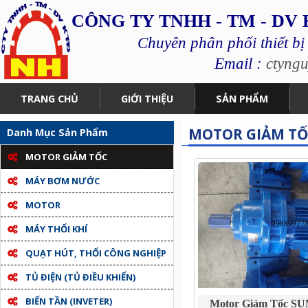
CÔNG TY TNHH - TM - DV
Chuyên phân phối thiết bị
Email :
ctyng
TRANG CHỦ
GIỚI THIỆU
SẢN PHẨM
MOTOR GIẢM TỐ
Danh Mục Sản Phẩm
MOTOR GIẢM TỐC
MÁY BƠM NƯỚC
MOTOR
MÁY THỔI KHÍ
QUẠT HÚT, THỔI CÔNG NGHIỆP
TỦ ĐIỆN (TỦ ĐIỀU KHIỂN)
BIẾN TẦN (INVETER)
Motor Giảm Tốc 