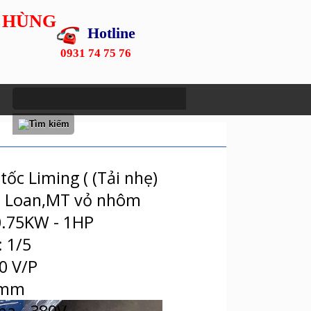
 HÙNG
Hotline
0931 74 75 76
ốc Liming ( (Tải nhẹ)
i Loan,MT vỏ nhôm
0.75KW - 1HP
: 1/5
0 V/P
2 mm