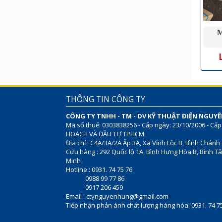
M
THÔNG TIN CÔNG TY
CÔNG TY TNHH - TM - DV KỸ THUẬT ĐIỆN NGUY
Mã số thuế: 0303838256 - Cấp ngày: 23/10/2006 - Cấp
HOẠCH VÀ ĐẦU TƯ TPHCM
Địa chỉ : C4A/3A/2A Ấp 3A, Xã Vĩnh Lộc B, Bình Chánh
Cửu hàng : 292 Quốc lộ 1A, Bình Hưng Hòa B, Bình Tâ
Minh
Hotline : 0931. 74 75 76
0988 99 77 86
0917 206 459
Email :
ctynguyenhung@gmail.com
Tiếp nhận phản ánh chất lượng hàng hóa: 0931. 74 