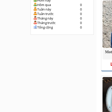
Hôm nay
Hôm qua
0
Tuần này
0
Tuần trước
0
Tháng này
0
Tháng trước
0
Tổng cộng
0
Mot