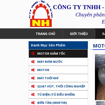
CÔNG TY TNHH -
Chuyên phân p
E
TRANG CHỦ
GIỚI THIỆU
S
MOTO
Danh Mục Sản Phẩm
MOTOR GIẢM TỐC
MÁY BƠM NƯỚC
MOTOR
MÁY THỔI KHÍ
QUẠT HÚT, THỔI CÔNG NGHIỆP
TỦ ĐIỆN (TỦ ĐIỀU KHIỂN)
BIẾN TẦN (INVETER)