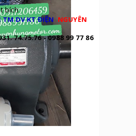
ha - 380V
t bích
 TM DV KT ĐIỆN
NGUYÊN
931. 74.75.76 - 0988 99 77 86
enhung@gmail.com