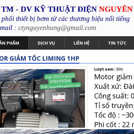
 TM - DV KỸ THUẬT ĐIỆN
NGUYÊN
hối thiết bị bơm từ các thương hiệu nổi tiếng
mail :
ctynguyenhung@gmail.com
ẢN PHẨM
DỊCH VỤ
LIÊN HỆ
TIN TỨC
R GIẢM TỐC LIMING 1HP
Lượt xem :
894
Motor giảm t
Xuất xứ: Đà
Công suất: 
Tỉ số truyền
Tốc độ : ~30
Phi cốt : 2