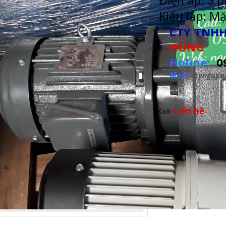
Điện áp: 3 p
Kiếu lắp: Mặ
CTY TNHH
HÙNG
Holine:
0
Mail:
ctynguy
Liên hệ
Giá: