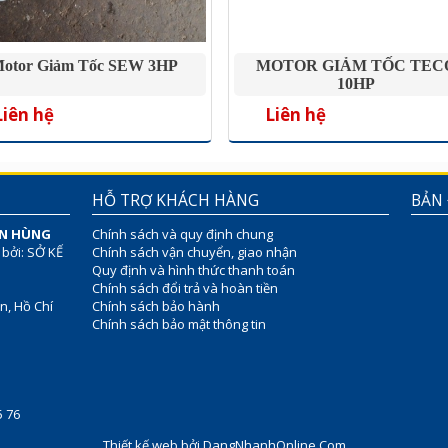
otor Giảm Tốc SEW 3HP
MOTOR GIẢM TỐC TEC
10HP
Liên hệ
Liên hệ
HỖ TRỢ KHÁCH HÀNG
BẢN
ÊN HÙNG
Chính sách và quy định chung
 bởi: SỞ KẾ
Chính sách vận chuyển, giao nhận
Quy định và hình thức thanh toán
Chính sách đổi trả và hoàn tiền
n, Hồ Chí
Chính sách bảo hành
Chính sách bảo mật thông tin
75 76
Thiết kế web
bởi
DangNhanhOnline.Com