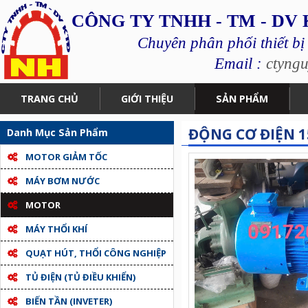
CÔNG TY TNHH - TM - DV
Chuyên phân phối thiết bị
Email :
ctyng
TRANG CHỦ
GIỚI THIỆU
SẢN PHẨM
ĐỘNG CƠ ĐIỆN 1
Danh Mục Sản Phẩm
MOTOR GIẢM TỐC
MÁY BƠM NƯỚC
MOTOR
MÁY THỔI KHÍ
QUẠT HÚT, THỔI CÔNG NGHIỆP
TỦ ĐIỆN (TỦ ĐIỀU KHIỂN)
BIẾN TẦN (INVETER)