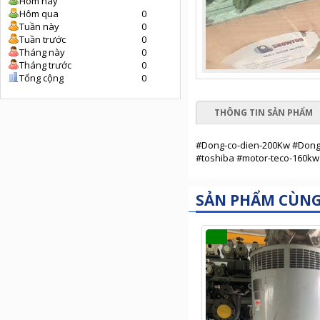
Hôm nay
Hôm qua
0
Tuần này
0
Tuần trước
0
Tháng này
0
Tháng trước
0
Tổng cộng
0
THÔNG TIN SẢN PHẨM
#Dong-co-dien-200Kw #Dong
#toshiba #motor-teco-160kw
SẢN PHẨM CÙN