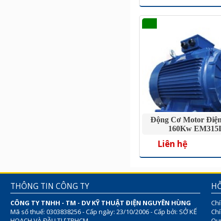
Động Cơ Motor Điện
160Kw EM315
Liên hệ
THÔNG TIN CÔNG TY
HỖ
CÔNG TY TNHH - TM - DV KỸ THUẬT ĐIỆN NGUYÊN HÙNG
Chí
Mã số thuế: 0303838256 - Cấp ngày: 23/10/2006 - Cấp bởi: SỞ KẾ
Chí
HOẠCH VÀ ĐẦU TƯ TPHCM
Quy