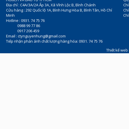
Địa chỉ : C4A/3A/2A Ấp 3A, Xã Vĩnh Lộc B, Bình Chánh
Chí
Cửu hàng : 292 Quốc lộ 1A, Bình Hưng Hòa B, Bình Tân, Hồ Chí
Ch
Minh
Chí
Hotline : 0931. 74 75 76
0988 99 77 86
0917 206 459
Email :
ctynguyenhung@gmail.com
Tiếp nhận phản ánh chất lượng hàng hóa: 0931. 74 75 76
Thiết kế web