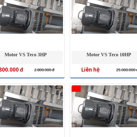
Motor VS Teco 3HP
Motor VS Teco 10HP
800.000 đ
Liên hệ
2.800.000 đ
25.000.000 