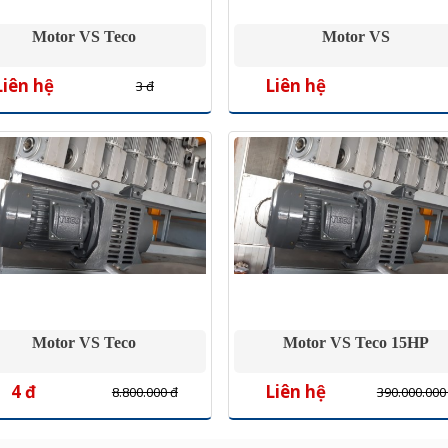
Motor VS Teco
Motor VS
Liên hệ
Liên hệ
3 đ
Motor VS Teco
Motor VS Teco 15HP
4 đ
Liên hệ
8.800.000 đ
390.000.000