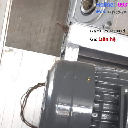
Holine:
093
Mail:
ctynguye
Giá cũ :
25.000.000 đ
Liên hệ
Giá: