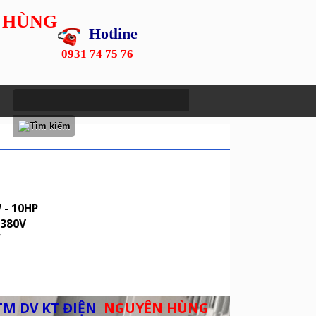
 HÙNG
Hotline
0931 74 75 76
W - 10HP
 380V
ế
TM DV KT ĐIỆN
NGUYÊN HÙNG