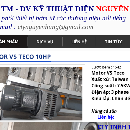
 TM - DV KỸ THUẬT ĐIỆN
NGUYÊN
hối thiết bị bơm từ các thương hiệu nổi tiếng
mail :
ctynguyenhung@gmail.com
ẢN PHẨM
DỊCH VỤ
LIÊN HỆ
TIN TỨC
R VS TECO 10HP
Lượt xem :
1542
Motor VS Teco
Xuất xứ: Taiwan
Công suất: 7.5K
Điện áp: 3 phase
Kiểu lắp: Chân đ
Hàng có sẵn
Liên hệ:
CTY TNHH 