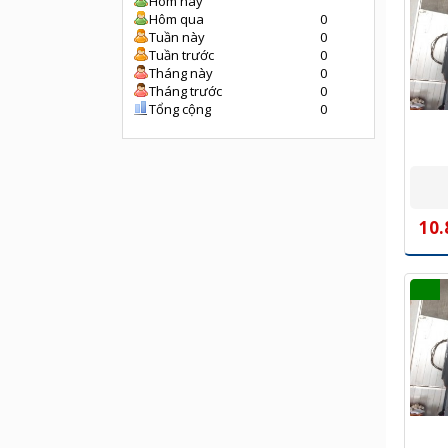
Hôm nay
Hôm qua
0
Tuần này
0
Tuần trước
0
Tháng này
0
Tháng trước
0
Tổng cộng
0
10.