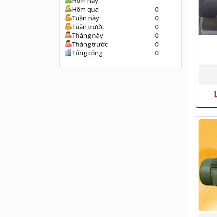
Hôm nay
Hôm qua
0
Tuần này
0
Tuần trước
0
Tháng này
0
Tháng trước
0
Tổng cộng
0