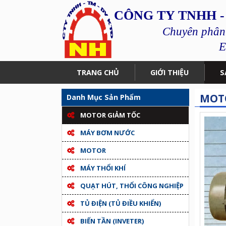
CÔNG TY TNHH -
Chuyên phân p
E
TRANG CHỦ
GIỚI THIỆU
S
MOT
Danh Mục Sản Phẩm
MOTOR GIẢM TỐC
MÁY BƠM NƯỚC
MOTOR
MÁY THỔI KHÍ
QUẠT HÚT, THỔI CÔNG NGHIỆP
TỦ ĐIỆN (TỦ ĐIỀU KHIỂN)
BIẾN TẦN (INVETER)