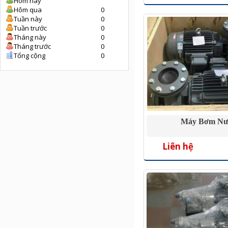
Hôm nay
Hôm qua
0
Tuần này
0
Tuần trước
0
Tháng này
0
Tháng trước
0
Tổng cộng
0
Máy Bơm Nư
Liên hệ