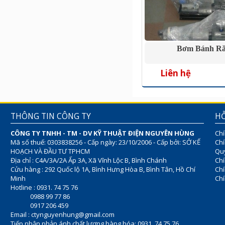
Bơm Bánh R
Liên hệ
THÔNG TIN CÔNG TY
HỖ
CÔNG TY TNHH - TM - DV KỸ THUẬT ĐIỆN NGUYÊN HÙNG
Chí
Mã số thuế: 0303838256 - Cấp ngày: 23/10/2006 - Cấp bởi: SỞ KẾ
Chí
HOẠCH VÀ ĐẦU TƯ TPHCM
Quy
Địa chỉ : C4A/3A/2A Ấp 3A, Xã Vĩnh Lộc B, Bình Chánh
Chí
Cửu hàng : 292 Quốc lộ 1A, Bình Hưng Hòa B, Bình Tân, Hồ Chí
Ch
Minh
Chí
Hotline : 0931. 74 75 76
0988 99 77 86
0917 206 459
Email :
ctynguyenhung@gmail.com
Tiếp nhận phản ánh chất lượng hàng hóa: 0931. 74 75 76