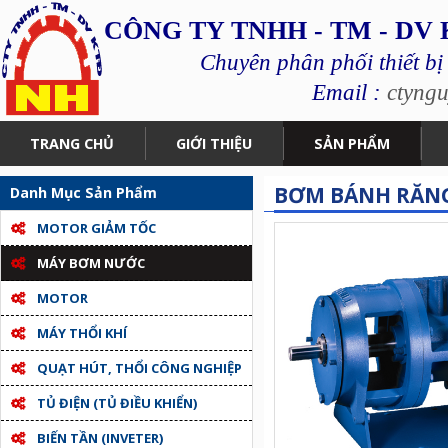
CÔNG TY TNHH - TM - DV
Chuyên phân phối thiết bị
Email :
ctyng
TRANG CHỦ
GIỚI THIỆU
SẢN PHẨM
BƠM BÁNH RĂNG
Danh Mục Sản Phẩm
MOTOR GIẢM TỐC
MÁY BƠM NƯỚC
MOTOR
MÁY THỔI KHÍ
QUẠT HÚT, THỔI CÔNG NGHIỆP
TỦ ĐIỆN (TỦ ĐIỀU KHIỂN)
BIẾN TẦN (INVETER)