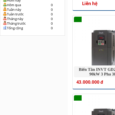
Hôm nay
Liên hệ
Hôm qua
0
Tuần này
0
Tuần trước
0
Tháng này
0
Tháng trước
0
Tổng cộng
0
Biến Tần INVT GD2
90kW 3 Pha 3
43.000.000 đ