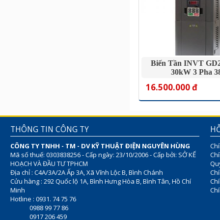
Biến Tần INVT GD2
30kW 3 Pha 3
16.500.000 đ
THÔNG TIN CÔNG TY
HỖ
CÔNG TY TNHH - TM - DV KỸ THUẬT ĐIỆN NGUYÊN HÙNG
Chí
Mã số thuế: 0303838256 - Cấp ngày: 23/10/2006 - Cấp bởi: SỞ KẾ
Chí
HOẠCH VÀ ĐẦU TƯ TPHCM
Quy
Địa chỉ : C4A/3A/2A Ấp 3A, Xã Vĩnh Lộc B, Bình Chánh
Chí
Cửu hàng : 292 Quốc lộ 1A, Bình Hưng Hòa B, Bình Tân, Hồ Chí
Ch
Minh
Chí
Hotline : 0931. 74 75 76
0988 99 77 86
0917 206 459