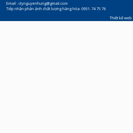
Email :
ctynguyenhung@gmail.com
Tiếp nhận phản ánh chất lượng hàng hóa: 0931. 74 75 76
Thiết kế web