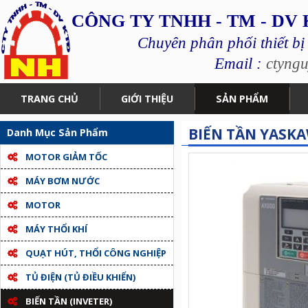
CÔNG TY TNHH - TM - DV
Chuyên phân phối thiết bị
Email :
ctyng
TRANG CHỦ
GIỚI THIỆU
SẢN PHẨM
BIẾN TẦN YASK
Danh Mục Sản Phẩm
MOTOR GIẢM TỐC
MÁY BƠM NƯỚC
MOTOR
MÁY THỔI KHÍ
QUẠT HÚT, THỔI CÔNG NGHIỆP
TỦ ĐIỆN (TỦ ĐIỀU KHIỂN)
BIẾN TẦN (INVETER)