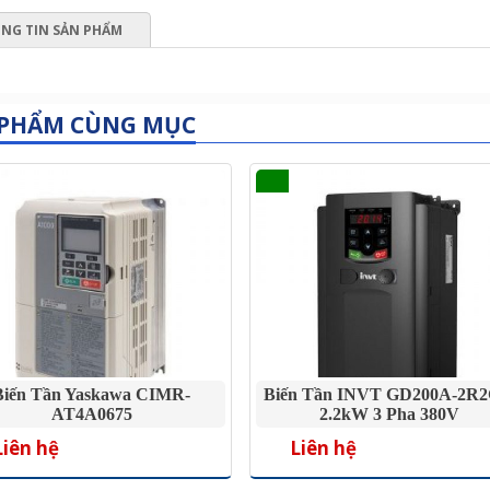
NG TIN SẢN PHẨM
 PHẨM CÙNG MỤC
Biến Tần Yaskawa CIMR-
Biến Tần INVT GD200A-2R2
AT4A0675
2.2kW 3 Pha 380V
Liên hệ
Liên hệ