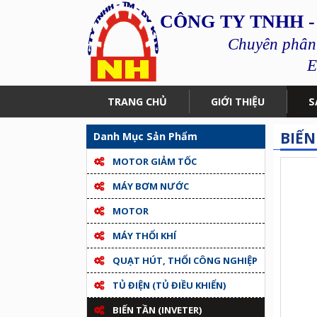
CÔNG TY TNHH -
Chuyên phân p
E
TRANG CHỦ
GIỚI THIỆU
S
BIẾN
Danh Mục Sản Phẩm
MOTOR GIẢM TỐC
MÁY BƠM NƯỚC
MOTOR
MÁY THỔI KHÍ
QUẠT HÚT, THỔI CÔNG NGHIỆP
TỦ ĐIỆN (TỦ ĐIỀU KHIỂN)
BIẾN TẦN (INVETER)