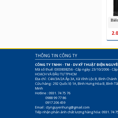
Biế
2.
THÔNG TIN CÔNG TY
CÔNG TY TNHH - TM - DV KỸ THUẬT ĐIỆN NGUY
Mã số thuế: 0303838256 - Cấp ngày: 23/10/2006 - Cấp
HOẠCH VÀ ĐẦU TƯ TPHCM
Địa chỉ : C4A/3A/2A Ấp 3A, Xã Vĩnh Lộc B, Bình Chánh
Cửu hàng : 292 Quốc lộ 1A, Bình Hưng Hòa B, Bình Tâ
Minh
Hotline : 0931. 74 75 76
0988 99 77 86
0917 206 459
Email :
ctynguyenhung@gmail.com
Tiếp nhận phản ánh chất lượng hàng hóa: 0931. 74 