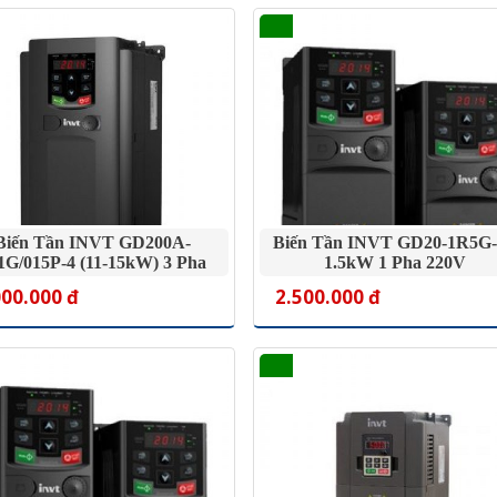
Biến Tần INVT GD200A-
Biến Tần INVT GD20-1R5G
1G/015P-4 (11-15kW) 3 Pha
1.5kW 1 Pha 220V
380V
000.000 đ
2.500.000 đ