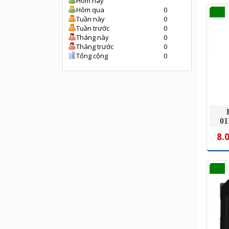
Hôm nay
Hôm qua
0
Tuần này
0
Tuần trước
0
Tháng này
0
Tháng trước
0
Tổng cộng
0
01
8.