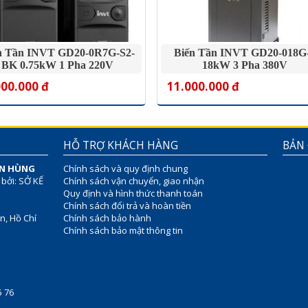
n Tần INVT GD20-0R7G-S2-
Biến Tần INVT GD20-018G
BK 0.75kW 1 Pha 220V
18kW 3 Pha 380V
000.000 đ
11.000.000 đ
HỖ TRỢ KHÁCH HÀNG
BẢN
ÊN HÙNG
Chính sách và quy định chung
 bởi: SỞ KẾ
Chính sách vận chuyển, giao nhận
Quy định và hình thức thanh toán
Chính sách đổi trả và hoàn tiền
n, Hồ Chí
Chính sách bảo hành
Chính sách bảo mật thông tin
75 76