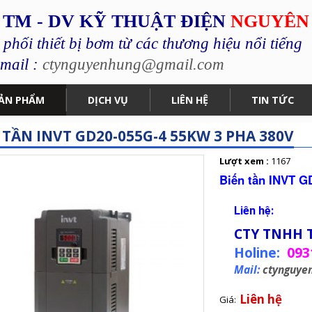
 TM - DV KỸ THUẬT ĐIỆN
NGUYÊN
hối thiết bị bơm từ các thương hiệu nổi tiếng
mail :
ctynguyenhung@gmail.com
ẢN PHẨM
DỊCH VỤ
LIÊN HỆ
TIN TỨC
 TẦN INVT GD20-055G-4 55KW 3 PHA 380V
Lượt xem :
1167
Biến tần INVT G
Liên hệ:
CTY TNHH 
Holine:
093
Mail:
ctynguye
Liên hệ
Giá: