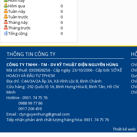
Hôm nay
Hôm qua
0
Tuần này
0
Tuần trước
0
Tháng này
0
Tháng trước
0
Tổng cộng
0
THÔNG TIN CÔNG TY
HỖ
CÔNG TY TNHH - TM - DV KỸ THUẬT ĐIỆN NGUYÊN HÙNG
Chí
Mã số thuế: 0303838256 - Cấp ngày: 23/10/2006 - Cấp bởi: SỞ KẾ
Chí
HOẠCH VÀ ĐẦU TƯ TPHCM
Quy
Địa chỉ : C4A/3A/2A Ấp 3A, Xã Vĩnh Lộc B, Bình Chánh
Chí
Cửu hàng : 292 Quốc lộ 1A, Bình Hưng Hòa B, Bình Tân, Hồ Chí
Ch
Minh
Chí
Hotline : 0931. 74 75 76
0988 99 77 86
0917 206 459
Email :
ctynguyenhung@gmail.com
Tiếp nhận phản ánh chất lượng hàng hóa: 0931. 74 75 76
Thiết kế web