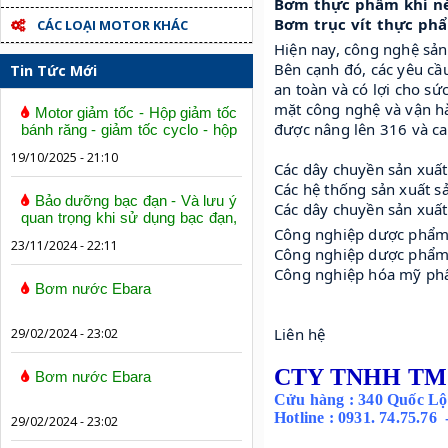
Bơm thực phẩm khí n
Bơm trục vít thực ph
CÁC LOẠI MOTOR KHÁC
Hiện nay, công nghệ sản
Bên cạnh đó, các yêu c
Tin Tức Mới
an toàn và có lợi cho sứ
mặt công nghệ và vận hà
Motor giảm tốc - Hộp giảm tốc
được nâng lên 316 và c
bánh răng - giảm tốc cyclo - hộp
số trục vít bánh vít
19/10/2025 - 21:10
Các dây chuyền sản xuất
Các hệ thống sản xuất s
Bảo dưỡng bạc đạn - Và lưu ý
Các dây chuyền sản xuấ
quan trọng khi sử dụng bạc đạn,
Công nghiệp dược phẩm: 
vòng bi
23/11/2024 - 22:11
Công nghiệp dược phẩm: 
Công nghiệp hóa mỹ phẩ
Bơm nước Ebara
Liên hệ 
29/02/2024 - 23:02
CTY TNHH TM
Bơm nước Ebara
Cửu hàng : 340 Quốc Lộ
Hotline : 0931. 74.75.76
29/02/2024 - 23:02