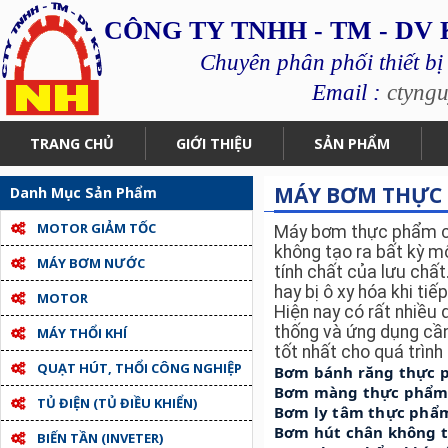
CÔNG TY TNHH - TM - DV
Chuyên phân phối thiết bị
Email :
ctyng
TRANG CHỦ
GIỚI THIỆU
SẢN PHẨM
MÁY BƠM THỰC 
Danh Mục Sản Phẩm
MOTOR GIẢM TỐC
Máy bơm thực phẩm có 
không tạo ra bất kỳ m
MÁY BƠM NƯỚC
tính chất của lưu chất
hay bị ô xy hóa khi ti
MOTOR
Hiện nay có rất nhiều
thống và ứng dụng cầ
MÁY THỔI KHÍ
tốt nhất cho quá trình
QUẠT HÚT, THỔI CÔNG NGHIỆP
Bơm bánh răng thực 
Bơm màng thực phẩ
TỦ ĐIỆN (TỦ ĐIỀU KHIỂN)
Bơm ly tâm thực phẩ
Bơm hút chân không t
BIẾN TẦN (INVETER)