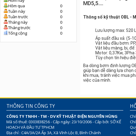
Hôm nay
MD5,5....
Hôm qua
0
Tuần này
0
Tuần trước
0
Thông số kỹ thuật OBL - 
Tháng này
0
Tháng trước
0
Lưu lượng max: 520 L
Tổng cộng
0
Áp suất đầu xả: (5-10
Vật liệu đầu bơm: PP,
Vật liệu màng, bi, đế
Motor: 0,37Kw, 3Pha 
Tùy chọn tín hiệu đi
Ba dòng bơm định lượng OBL
giúp bạn dễ dàng lựa chọn 
khi mua, tránh việc mua ph
việc của mình.
THÔNG TIN CÔNG TY
HỖ
CÔNG TY TNHH - TM - DV KỸ THUẬT ĐIỆN NGUYÊN HÙNG
Chí
Mã số thuế: 0303838256 - Cấp ngày: 23/10/2006 - Cấp bởi: SỞ KẾ
Chí
HOẠCH VÀ ĐẦU TƯ TPHCM
Quy
Địa chỉ : C4A/3A/2A Ấp 3A, Xã Vĩnh Lộc B, Bình Chánh
Chí