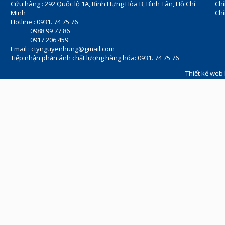
Cửu hàng : 292 Quốc lộ 1A, Bình Hưng Hòa B, Bình Tân, Hồ Chí
Ch
Minh
Chí
Hotline : 0931. 74 75 76
0988 99 77 86
0917 206 459
Email :
ctynguyenhung@gmail.com
Tiếp nhận phản ánh chất lượng hàng hóa: 0931. 74 75 76
Thiết kế web