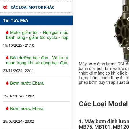
CÁC LOẠI MOTOR KHÁC
Tin Tức Mới
Motor giảm tốc - Hộp giảm tốc
bánh răng - giảm tốc cyclo - hộp
số trục vít bánh vít
19/10/2025 - 21:10
Bảo dưỡng bạc đạn - Và lưu ý
quan trọng khi sử dụng bạc đạn,
Máy bơm định lượng OBL đượ
vòng bi
bánh đĩa lệch tâm và lực đ
23/11/2024 - 22:11
thiết kế màng cơ khí đặc b
lượng bằng cách thay đổi k
phép bơm duy trì áp suất ổ
Bơm nước Ebara
29/02/2024 - 23:02
Các Loại Model
Bơm nước Ebara
1. Máy bơm định lượ
29/02/2024 - 23:02
MB75, MB101, MB120