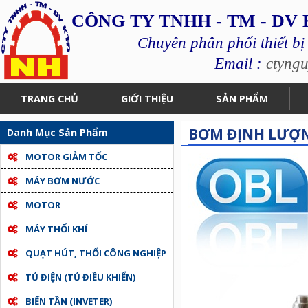
CÔNG TY TNHH - TM - DV
Chuyên phân phối thiết bị
Email :
ctyng
TRANG CHỦ
GIỚI THIỆU
SẢN PHẨM
BƠM ĐỊNH LƯỢN
Danh Mục Sản Phẩm
MOTOR GIẢM TỐC
MÁY BƠM NƯỚC
MOTOR
MÁY THỔI KHÍ
QUẠT HÚT, THỔI CÔNG NGHIỆP
TỦ ĐIỆN (TỦ ĐIỀU KHIỂN)
BIẾN TẦN (INVETER)