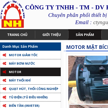
CÔNG TY TNHH - TM - DV
Chuyên phân phối thiết bị
Email :
ctyng
TRANG CHỦ
GIỚI THIỆU
SẢN PHẨM
MOTOR MẶT BÍC
Danh Mục Sản Phẩm
MOTOR GIẢM TỐC
MÁY BƠM NƯỚC
MOTOR
MÁY THỔI KHÍ
QUẠT HÚT, THỔI CÔNG NGHIỆP
TỦ ĐIỆN (TỦ ĐIỀU KHIỂN)
BIẾN TẦN (INVETER)