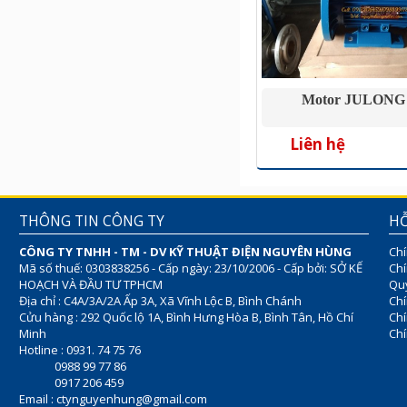
Motor JULONG
Liên hệ
THÔNG TIN CÔNG TY
HỖ
CÔNG TY TNHH - TM - DV KỸ THUẬT ĐIỆN NGUYÊN HÙNG
Chí
Mã số thuế: 0303838256 - Cấp ngày: 23/10/2006 - Cấp bởi: SỞ KẾ
Chí
HOẠCH VÀ ĐẦU TƯ TPHCM
Quy
Địa chỉ : C4A/3A/2A Ấp 3A, Xã Vĩnh Lộc B, Bình Chánh
Chí
Cửu hàng : 292 Quốc lộ 1A, Bình Hưng Hòa B, Bình Tân, Hồ Chí
Ch
Minh
Chí
Hotline : 0931. 74 75 76
0988 99 77 86
0917 206 459
Email :
ctynguyenhung@gmail.com