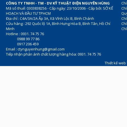
CÔNG TY TNHH - TM - DV KỸ THUẬT ĐIỆN NGUYÊN HÙNG
Chí
Mã số thuế: 0303838256 - Cấp ngày: 23/10/2006 - Cấp bởi: SỞ KẾ
Chí
HOẠCH VÀ ĐẦU TƯ TPHCM
Quy
Địa chỉ : C4A/3A/2A Ấp 3A, Xã Vĩnh Lộc B, Bình Chánh
Chí
Cửu hàng : 292 Quốc lộ 1A, Bình Hưng Hòa B, Bình Tân, Hồ Chí
Ch
Minh
Chí
Hotline : 0931. 74 75 76
0988 99 77 86
0917 206 459
Email :
ctynguyenhung@gmail.com
Tiếp nhận phản ánh chất lượng hàng hóa: 0931. 74 75 76
Thiết kế web