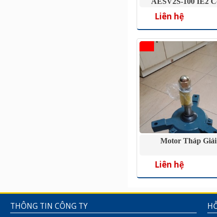
AESV2S-100 IE2 C
75Kw
Liên hệ
Motor Tháp Giải
Liên hệ
THÔNG TIN CÔNG TY
HỖ