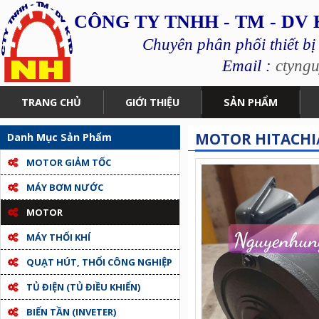
CÔNG TY TNHH - TM - DV
Chuyên phân phối thiết bị
Email :
ctyng
TRANG CHỦ
GIỚI THIỆU
SẢN PHẨM
MOTOR HITACHI
Danh Mục Sản Phẩm
MOTOR GIẢM TỐC
MÁY BƠM NƯỚC
MOTOR
MÁY THỔI KHÍ
QUẠT HÚT, THỔI CÔNG NGHIỆP
TỦ ĐIỆN (TỦ ĐIỀU KHIỂN)
BIẾN TẦN (INVETER)