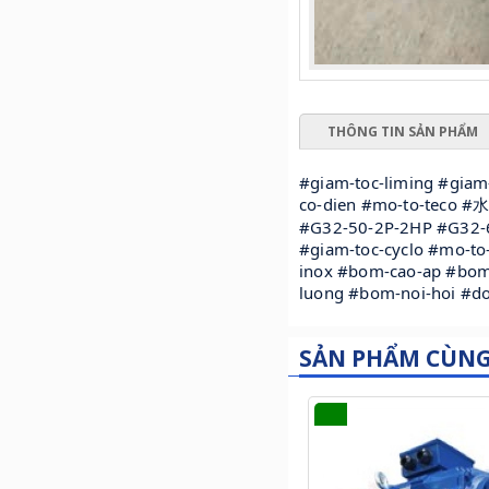
THÔNG TIN SẢN PHẨM
#giam-toc-liming #giam
co-dien #mo-to-teco 
#G32-50-2P-2HP #G32-
#giam-toc-cyclo #mo-to
inox #bom-cao-ap #bom
luong #bom-noi-hoi #
SẢN PHẨM CÙN