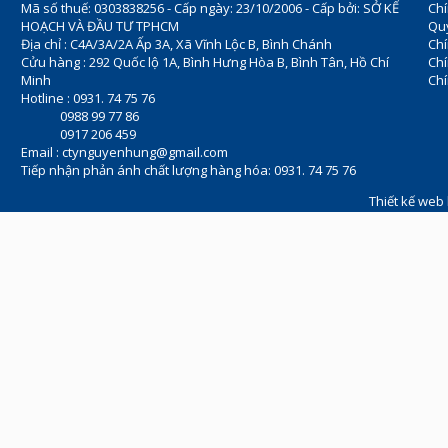
Mã số thuế: 0303838256 - Cấp ngày: 23/10/2006 - Cấp bởi: SỞ KẾ
Chí
HOẠCH VÀ ĐẦU TƯ TPHCM
Quy
Địa chỉ : C4A/3A/2A Ấp 3A, Xã Vĩnh Lộc B, Bình Chánh
Chí
Cửu hàng : 292 Quốc lộ 1A, Bình Hưng Hòa B, Bình Tân, Hồ Chí
Ch
Minh
Chí
Hotline : 0931. 74 75 76
0988 99 77 86
0917 206 459
Email :
ctynguyenhung@gmail.com
Tiếp nhận phản ánh chất lượng hàng hóa: 0931. 74 75 76
Thiết kế web