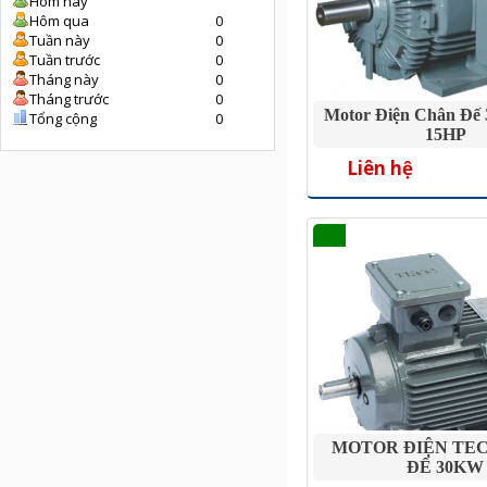
Hôm nay
Hôm qua
0
Tuần này
0
Tuần trước
0
Tháng này
0
Tháng trước
0
Motor Điện Chân Đế 
Tổng cộng
0
15HP
Liên hệ
MOTOR ĐIỆN TE
ĐẾ 30KW