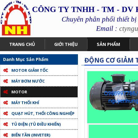
CÔNG TY TNHH - TM - DV
Chuyên phân phối thiết bị
Email :
ctyng
TRANG CHỦ
GIỚI THIỆU
SẢN PHẨM
ĐỘNG CƠ GIẢM T
Danh Mục Sản Phẩm
MOTOR GIẢM TỐC
MÁY BƠM NƯỚC
MOTOR
MÁY THỔI KHÍ
QUẠT HÚT, THỔI CÔNG NGHIỆP
TỦ ĐIỆN (TỦ ĐIỀU KHIỂN)
BIẾN TẦN (INVETER)