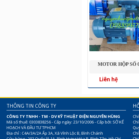
MOTOR HỘP SỐ 05
Liên hệ
THÔNG TIN CÔNG TY
HỖ
CÔNG TY TNHH - TM - DV KỸ THUẬT ĐIỆN NGUYÊN HÙNG
Chí
Mã số thuế: 0303838256 - Cấp ngày: 23/10/2006 - Cấp bởi: SỞ KẾ
Chí
HOẠCH VÀ ĐẦU TƯ TPHCM
Quy
Địa chỉ : C4A/3A/2A Ấp 3A, Xã Vĩnh Lộc B, Bình Chánh
Chí
Cửu hàng : 292 Quốc lộ 1A, Bình Hưng Hòa B, Bình Tân, Hồ Chí
Ch