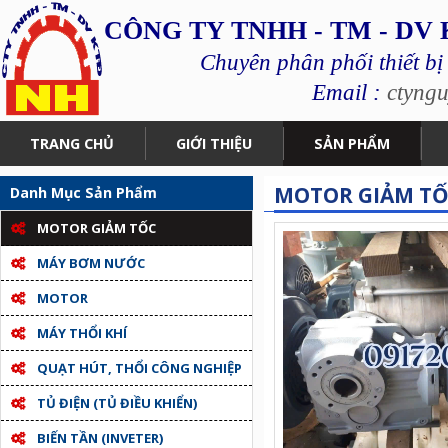
CÔNG TY TNHH - TM - DV
Chuyên phân phối thiết bị
Email :
ctyng
TRANG CHỦ
GIỚI THIỆU
SẢN PHẨM
MOTOR GIẢM TỐC
Danh Mục Sản Phẩm
MOTOR GIẢM TỐC
MÁY BƠM NƯỚC
MOTOR
MÁY THỔI KHÍ
QUẠT HÚT, THỔI CÔNG NGHIỆP
TỦ ĐIỆN (TỦ ĐIỀU KHIỂN)
BIẾN TẦN (INVETER)