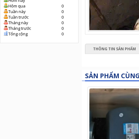
Hôm nay
Hôm qua
0
Tuần này
0
Tuần trước
0
Tháng này
0
Tháng trước
0
Tổng cộng
0
THÔNG TIN SẢN PHẨM
SẢN PHẨM CÙN