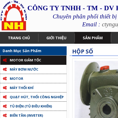
CÔNG TY TNHH - TM - DV
Chuyên phân phối thiết bị
Email :
ctyng
TRANG CHỦ
GIỚI THIỆU
SẢN PHẨM
HỘP SỐ
Danh Mục Sản Phẩm
MOTOR GIẢM TỐC
MÁY BƠM NƯỚC
MOTOR
MÁY THỔI KHÍ
QUẠT HÚT, THỔI CÔNG NGHIỆP
TỦ ĐIỆN (TỦ ĐIỀU KHIỂN)
BIẾN TẦN (INVETER)