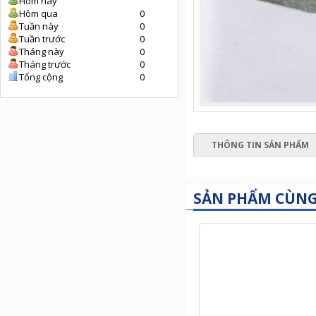
Hôm nay
Hôm qua
0
Tuần này
0
Tuần trước
0
Tháng này
0
Tháng trước
0
Tổng cộng
0
THÔNG TIN SẢN PHẨM
SẢN PHẨM CÙN