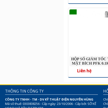
HỘP SỐ GIẢM TỐC
MẶT BÍCH PFK 0.1
Liên hệ
THÔNG TIN CÔNG TY
HỖ
CÔNG TY TNHH - TM - DV KỸ THUẬT ĐIỆN NGUYÊN HÙNG
Chí
Mã số thuế: 0303838256 - Cấp ngày: 23/10/2006 - Cấp bởi: SỞ KẾ
Chí