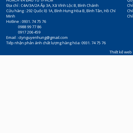
HOẠCH VÀ ĐẦU TƯ TPHCM
Quy
Địa chỉ : C4A/3A/2A Ấp 3A, Xã Vĩnh Lộc B, Bình Chánh
Chí
Cửu hàng : 292 Quốc lộ 1A, Bình Hưng Hòa B, Bình Tân, Hồ Chí
Ch
Minh
Chí
Hotline : 0931. 74 75 76
0988 99 77 86
0917 206 459
Email :
ctynguyenhung@gmail.com
Tiếp nhận phản ánh chất lượng hàng hóa: 0931. 74 75 76
Thiết kế web