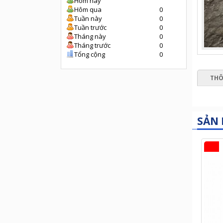
Hôm nay
Hôm qua
0
Tuần này
0
Tuần trước
0
Tháng này
0
Tháng trước
0
Tổng cộng
0
THÔ
SẢN