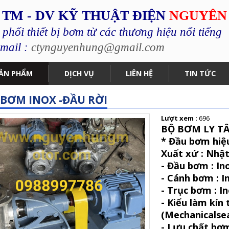
 TM - DV KỸ THUẬT ĐIỆN
NGUYÊN
hối thiết bị bơm từ các thương hiệu nổi tiếng
mail :
ctynguyenhung@gmail.com
ẢN PHẨM
DỊCH VỤ
LIÊN HỆ
TIN TỨC
BƠM INOX -ĐẦU RỜI
Lượt xem :
696
BỘ BƠM LY T
* Đầu bơm hi
Xuất xứ : Nhậ
- Đầu bơm : In
- Cánh bơm : 
- Trục bơm : I
- Kiểu làm kín 
(Mechanicalsea
- Lưu chất bơm