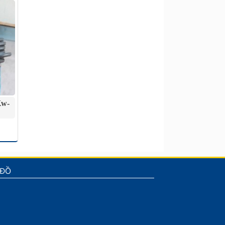
Kw-
 ĐỒ