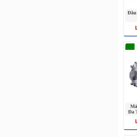
Đầu 
Má
Đa 