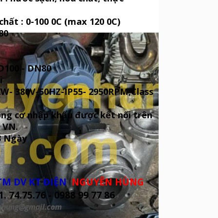
chất : 0-100 0C (max 120 0C)
80
 D100 - DN80
i
KW- 380V-50HZ-IP55- 2950RPM;Class
ng cơ nhập khẩu được kết nối trên
 VN.
3 Ngày
TM DV KT ĐIỆN
NGUYÊN HÙNG
1. 74.75.76 - 0988 99 77 86
nhung@gmail.com