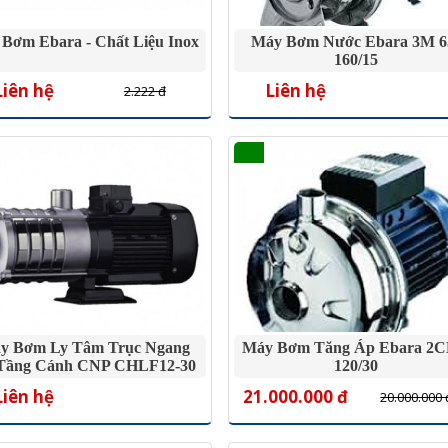
Bơm Ebara - Chất Liệu Inox
Máy Bơm Nước Ebara 3M 6
160/15
Liên hệ
Liên hệ
2.222 đ
y Bơm Ly Tâm Trục Ngang
Máy Bơm Tăng Áp Ebara 2
Tầng Cánh CNP CHLF12-30
120/30
2.4HP
Liên hệ
21.000.000 đ
20.000.000 