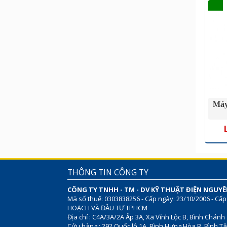
Máy
THÔNG TIN CÔNG TY
CÔNG TY TNHH - TM - DV KỸ THUẬT ĐIỆN NGUY
Mã số thuế: 0303838256 - Cấp ngày: 23/10/2006 - Cấp
HOẠCH VÀ ĐẦU TƯ TPHCM
Địa chỉ : C4A/3A/2A Ấp 3A, Xã Vĩnh Lộc B, Bình Chánh
Cửu hàng : 292 Quốc lộ 1A, Bình Hưng Hòa B, Bình Tâ