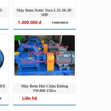
5-
Máy Bơm Nước Teco L35-50-2P-
5HP
1.000.000 đ
1.000.000 đ
CDX
Máy Bơm Hút Chân Không
SW400-15Kw
Liên hệ
đ