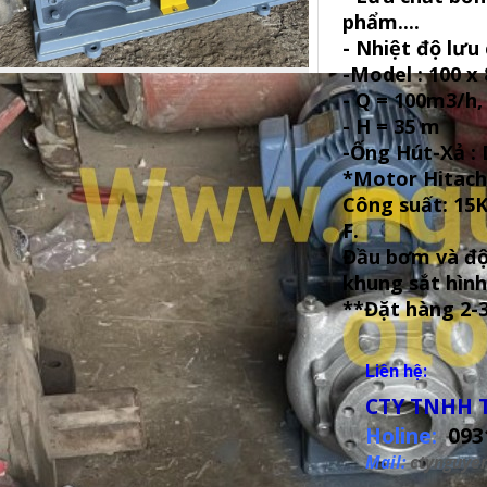
phẩm....
- Nhiệt độ lưu 
-Model : 100 x 
- Q = 100m3/h,
- H = 35 m
-Ống Hút-Xả :
*Motor Hitach
Công suất: 15
F.
Đầu bơm và độ
khung sắt hình
**Đặt hàng 2-
Liên hệ:
CTY TNHH 
Holine:
093
Mail:
ctynguye