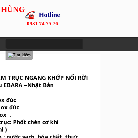
 HÙNG
Hotline
0931 74 75 76
ÂM TRỤC NGANG KHỚP NỐI RỜI
ệu EBARA –Nhật Bản
t
ox đúc
Inox đúc
nox .
trục: Phốt chèn cơ khí
l )
 : nước sạch, hóa chất, thực