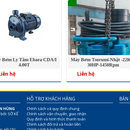
 Bơm Ly Tâm Ebara CDA/I
Máy Bơm Tsurumi-Nhật -22
4.00T
30HP-1450Rpm
Liên hệ
Liên hệ
HỖ TRỢ KHÁCH HÀNG
BẢN
ÊN HÙNG
Chính sách và quy định chung
 bởi: SỞ KẾ
Chính sách vận chuyển, giao nhận
Quy định và hình thức thanh toán
Chính sách đổi trả và hoàn tiền
n, Hồ Chí
Chính sách bảo hành