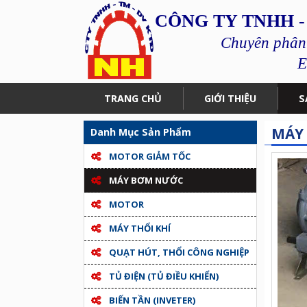
CÔNG TY TNHH -
Chuyên phân p
E
TRANG CHỦ
GIỚI THIỆU
S
MÁY
Danh Mục Sản Phẩm
MOTOR GIẢM TỐC
MÁY BƠM NƯỚC
MOTOR
MÁY THỔI KHÍ
QUẠT HÚT, THỔI CÔNG NGHIỆP
TỦ ĐIỆN (TỦ ĐIỀU KHIỂN)
BIẾN TẦN (INVETER)