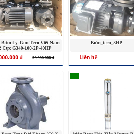
 Bơm Ly Tâm Teco Việt Nam
Bơm_teco_3HP
2 Cực G340-100-2P-40HP
000.000 đ
Liên hệ
30.000.000 đ