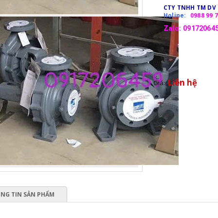
CTY TNHH TM DV
Holine:
0988 99 7
Zalo: 091720645
Liên hệ
Giá:
NG TIN SẢN PHẨM