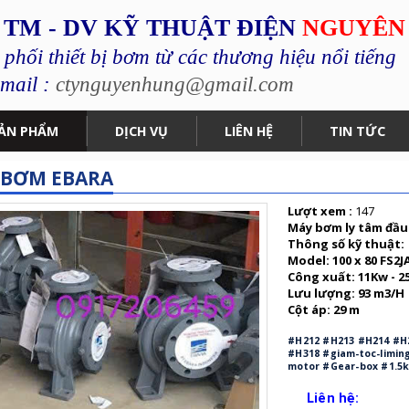
 TM - DV KỸ THUẬT ĐIỆN
NGUYÊN
hối thiết bị bơm từ các thương hiệu nổi tiếng
mail :
ctynguyenhung@gmail.com
ẢN PHẨM
DỊCH VỤ
LIÊN HỆ
TIN TỨC
 BƠM EBARA
Lượt xem :
147
Máy bơm ly tâm đầu
Thông số kỹ thuật:
Model: 100 x 80 FS2J
Công xuất: 11Kw - 2
Lưu lượng: 93 m3/H
Cột áp: 29 m
#H212 #H213 #H214 #H
#H318 #giam-toc-limin
motor #Gear-box #1.5
Liên hệ: