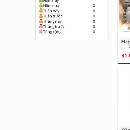
Hôm nay
Hôm qua
0
Tuần này
0
Tuần trước
0
Tháng này
0
Tháng trước
0
Tổng cộng
0
Máy
31.