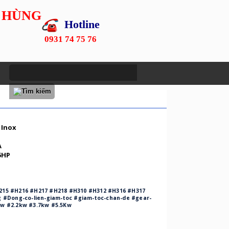
 HÙNG
Hotline
0931 74 75 76
 Inox
A
5HP
215 #H216 #H217 #H218 #H310 #H312 #H316 #H317
g #Dong-co-lien-giam-toc #giam-toc-chan-de #gear-
kw #2.2kw #3.7kw #5.5Kw