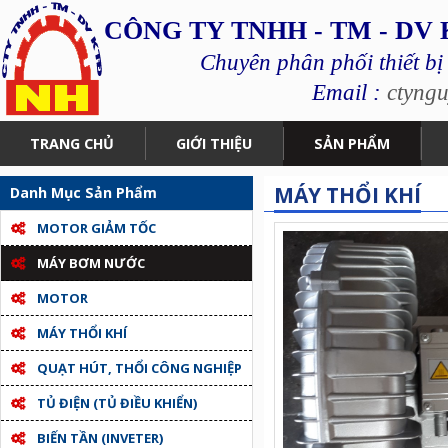
CÔNG TY TNHH - TM - DV
Chuyên phân phối thiết bị
Email :
ctyng
TRANG CHỦ
GIỚI THIỆU
SẢN PHẨM
MÁY THỔI KHÍ
Danh Mục Sản Phẩm
MOTOR GIẢM TỐC
MÁY BƠM NƯỚC
MOTOR
MÁY THỔI KHÍ
QUẠT HÚT, THỔI CÔNG NGHIỆP
TỦ ĐIỆN (TỦ ĐIỀU KHIỂN)
BIẾN TẦN (INVETER)