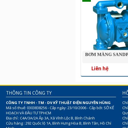
BƠM MÀNG SANDPI
Liên hệ
THÔNG TIN CÔNG TY
HỖ
CÔNG TY TNHH - TM - DV KỸ THUẬT ĐIỆN NGUYÊN HÙNG
Chí
Mã số thuế: 0303838256 - Cấp ngày: 23/10/2006 - Cấp bởi: SỞ KẾ
Chí
HOẠCH VÀ ĐẦU TƯ TPHCM
Quy
Địa chỉ : C4A/3A/2A Ấp 3A, Xã Vĩnh Lộc B, Bình Chánh
Chí
Cửu hàng : 292 Quốc lộ 1A, Bình Hưng Hòa B, Bình Tân, Hồ Chí
Ch