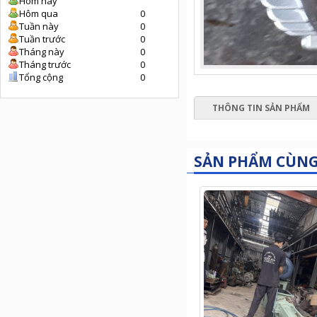
Hôm nay
Hôm qua
0
Tuần này
0
Tuần trước
0
Tháng này
0
Tháng trước
0
Tổng cộng
0
THÔNG TIN SẢN PHẨM
SẢN PHẨM CÙN