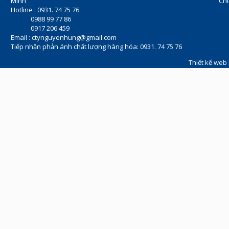
Minh
Chí
Hotline : 0931. 74 75 76
0988 99 77 86
0917 206 459
Email :
ctynguyenhung@gmail.com
Tiếp nhận phản ánh chất lượng hàng hóa: 0931. 74 75 76
Thiết kế web