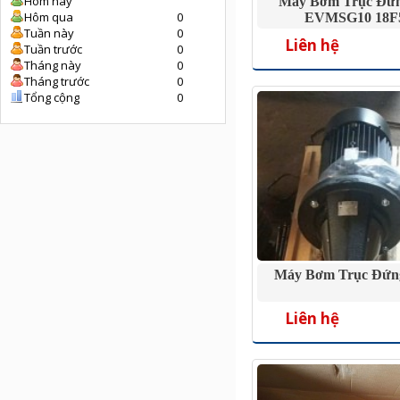
Hôm nay
Máy Bơm Trục Đứ
Hôm qua
0
EVMSG10 18F5
Tuần này
0
Liên hệ
Tuần trước
0
Tháng này
0
Tháng trước
0
Tổng cộng
0
Máy Bơm Trục Đứn
Liên hệ