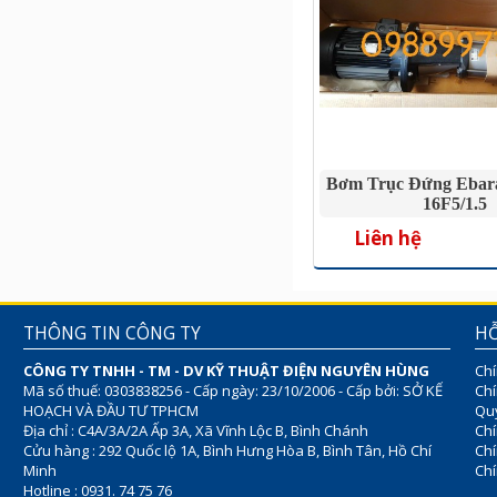
Bơm Trục Đứng Eba
16F5/1.5
Liên hệ
THÔNG TIN CÔNG TY
HỖ
CÔNG TY TNHH - TM - DV KỸ THUẬT ĐIỆN NGUYÊN HÙNG
Chí
Mã số thuế: 0303838256 - Cấp ngày: 23/10/2006 - Cấp bởi: SỞ KẾ
Chí
HOẠCH VÀ ĐẦU TƯ TPHCM
Quy
Địa chỉ : C4A/3A/2A Ấp 3A, Xã Vĩnh Lộc B, Bình Chánh
Chí
Cửu hàng : 292 Quốc lộ 1A, Bình Hưng Hòa B, Bình Tân, Hồ Chí
Ch
Minh
Chí
Hotline : 0931. 74 75 76