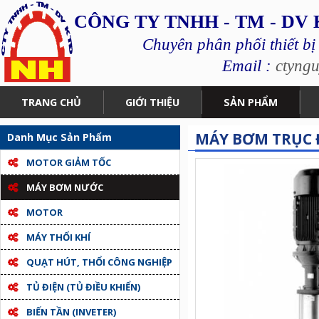
CÔNG TY TNHH - TM - DV
Chuyên phân phối thiết bị
Email :
ctyng
TRANG CHỦ
GIỚI THIỆU
SẢN PHẨM
MÁY BƠM TRỤC 
Danh Mục Sản Phẩm
MOTOR GIẢM TỐC
MÁY BƠM NƯỚC
MOTOR
MÁY THỔI KHÍ
QUẠT HÚT, THỔI CÔNG NGHIỆP
TỦ ĐIỆN (TỦ ĐIỀU KHIỂN)
BIẾN TẦN (INVETER)