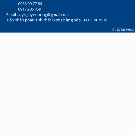
0988 99 77 86
0917 206 459
Email :
ctynguyenhung@gmail.com
Tiếp nhận phản ánh chất lượng hàng hóa: 0931. 74 75 76
Thiết kế web