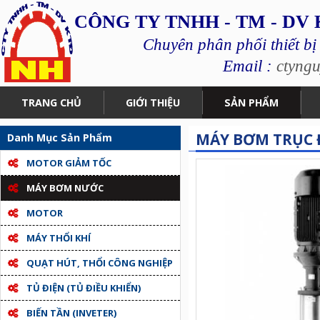
CÔNG TY TNHH - TM - DV
Chuyên phân phối thiết bị
Email :
ctyng
TRANG CHỦ
GIỚI THIỆU
SẢN PHẨM
MÁY BƠM TRỤC 
Danh Mục Sản Phẩm
MOTOR GIẢM TỐC
MÁY BƠM NƯỚC
MOTOR
MÁY THỔI KHÍ
QUẠT HÚT, THỔI CÔNG NGHIỆP
TỦ ĐIỆN (TỦ ĐIỀU KHIỂN)
BIẾN TẦN (INVETER)