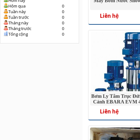
Hôm nay
Máy Bơm Nước Show
Hôm qua
0
Tuần này
0
Liên hệ
Tuần trước
0
Tháng này
0
Tháng trước
0
Tổng cộng
0
Bơm Ly Tâm Trục Đứ
Cánh EBARA EVM 45
Liên hệ