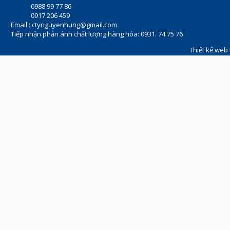
0988 99 77 86
0917 206 459
Email :
ctynguyenhung@gmail.com
Tiếp nhận phản ánh chất lượng hàng hóa: 0931. 74 75 76
Thiết kế web