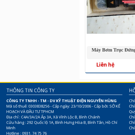
Máy Bơm Trục Đứn
Liên hệ
THÔNG TIN CÔNG TY
HỖ
CÔNG TY TNHH - TM - DV KỸ THUẬT ĐIỆN NGUYÊN HÙNG
Chí
Mã số thuế: 0303838256 - Cấp ngày: 23/10/2006 - Cấp bởi: SỞ KẾ
Chí
HOẠCH VÀ ĐẦU TƯ TPHCM
Quy
Địa chỉ : C4A/3A/2A Ấp 3A, Xã Vĩnh Lộc B, Bình Chánh
Chí
Cửu hàng : 292 Quốc lộ 1A, Bình Hưng Hòa B, Bình Tân, Hồ Chí
Ch
Minh
Chí
Hotline : 0931. 74 75 76