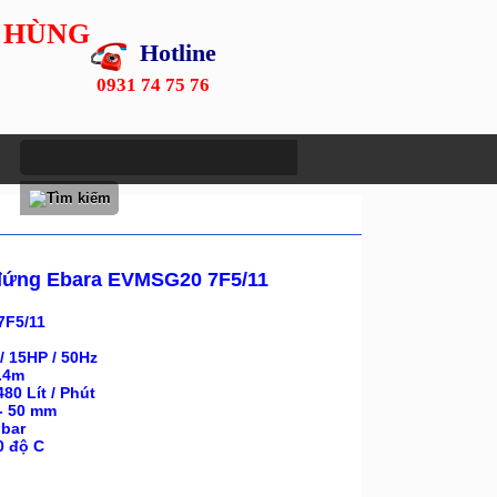
 HÙNG
Hotline
0931 74 75 76
đứng Ebara EVMSG20 7F5/11
7F5/11
/ 15HP / 50Hz
.4
m
480
Lít / Phút
 - 50 mm
 bar
40 độ C