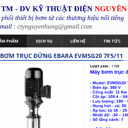
 TM - DV KỸ THUẬT ĐIỆN
NGUYÊN
hối thiết bị bơm từ các thương hiệu nổi tiếng
mail :
ctynguyenhung@gmail.com
ẢN PHẨM
DỊCH VỤ
LIÊN HỆ
TIN TỨC
BƠM TRỤC ĐỨNG EBARA EVMSG20 7F5/11
Lượt xem :
1188
Máy bơm trục 
- Model: EVMSG20 
- Điện áp: 380 V
- Công suất: 11 Kw 
- Cột áp: 109.4 – 64
- Lưu lượng:
180 - 
- Họng hút - xả: 50
- Áp lực: từ 16 – 25
- Nhiệt độ: -30 – 1
- Số tầng cánh: 7