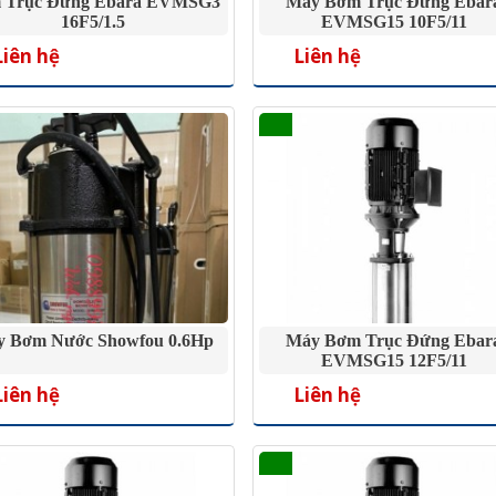
 Trục Đứng Ebara EVMSG3
Máy Bơm Trục Đứng Ebar
16F5/1.5
EVMSG15 10F5/11
Liên hệ
Liên hệ
 Bơm Nước Showfou 0.6Hp
Máy Bơm Trục Đứng Ebar
EVMSG15 12F5/11
Liên hệ
Liên hệ