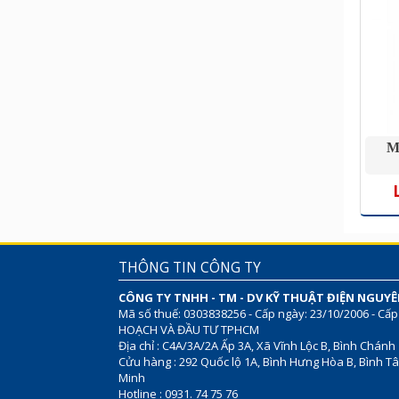
M
THÔNG TIN CÔNG TY
CÔNG TY TNHH - TM - DV KỸ THUẬT ĐIỆN NGUY
Mã số thuế: 0303838256 - Cấp ngày: 23/10/2006 - Cấp
HOẠCH VÀ ĐẦU TƯ TPHCM
Địa chỉ : C4A/3A/2A Ấp 3A, Xã Vĩnh Lộc B, Bình Chánh
Cửu hàng : 292 Quốc lộ 1A, Bình Hưng Hòa B, Bình Tâ
Minh
Hotline : 0931. 74 75 76