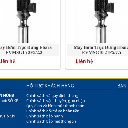
áy Bơm Trục Đứng Ebara
Máy Bơm Trục Đứng Ebar
EVMSG15 2F5/2.2
EVMSG10 21F5/7.5
Liên hệ
Liên hệ
HỖ TRỢ KHÁCH HÀNG
BẢN
ÊN HÙNG
Chính sách và quy định chung
 bởi: SỞ KẾ
Chính sách vận chuyển, giao nhận
Quy định và hình thức thanh toán
Chính sách đổi trả và hoàn tiền
n, Hồ Chí
Chính sách bảo hành
Chính sách bảo mật thông tin