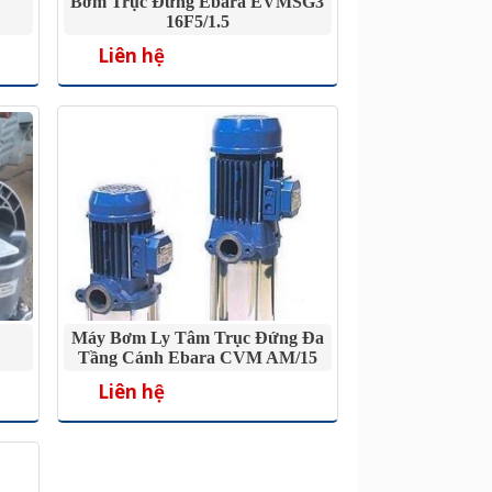
Bơm Trục Đứng Ebara EVMSG3
16F5/1.5
Liên hệ
I
Máy Bơm Ly Tâm Trục Đứng Đa
Tầng Cánh Ebara CVM AM/15
Liên hệ