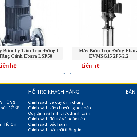
y Bơm Ly Tâm Trục Đứng 1
Máy Bơm Trục Đứng Ebar
Tầng Cánh Ebara LSP50
EVMSG15 2F5/2.2
Liên hệ
Liên hệ
HỖ TRỢ KHÁCH HÀNG
BẢN
ÊN HÙNG
Chính sách và quy định chung
 bởi: SỞ KẾ
Chính sách vận chuyển, giao nhận
Quy định và hình thức thanh toán
Chính sách đổi trả và hoàn tiền
n, Hồ Chí
Chính sách bảo hành
Chính sách bảo mật thông tin