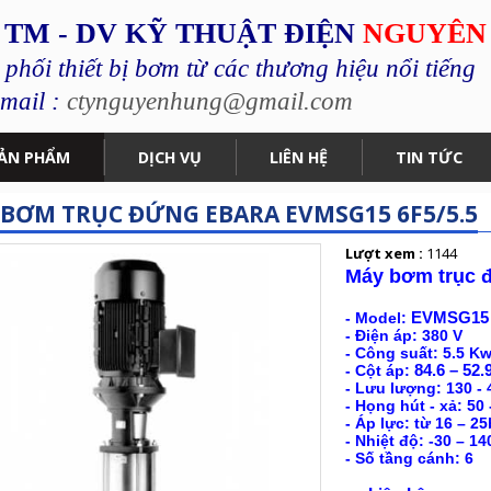
 TM - DV KỸ THUẬT ĐIỆN
NGUYÊN
hối thiết bị bơm từ các thương hiệu nổi tiếng
mail :
ctynguyenhung@gmail.com
ẢN PHẨM
DỊCH VỤ
LIÊN HỆ
TIN TỨC
BƠM TRỤC ĐỨNG EBARA EVMSG15 6F5/5.5
Lượt xem :
1144
Máy bơm trục 
- Model:
EVMSG15 
- Điện áp: 380 V
- Công suất: 5.5 Kw
- Cột áp:
84.6 – 52.
- Lưu lượng:
130 - 
- Họng hút - xả: 50
- Áp lực: từ 16 – 25
- Nhiệt độ: -30 – 1
- Số tầng cánh: 6