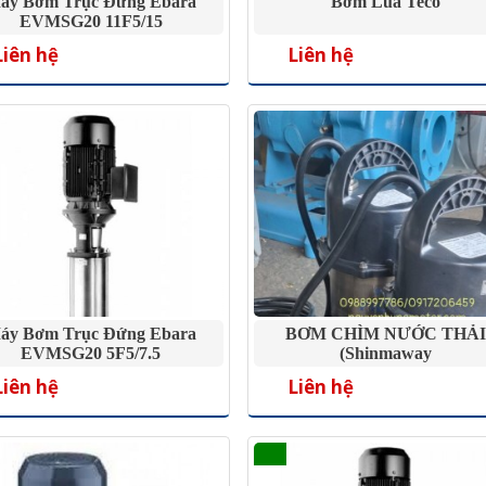
áy Bơm Trục Đứng Ebara
Bơm Lùa Teco
EVMSG20 11F5/15
Liên hệ
Liên hệ
áy Bơm Trục Đứng Ebara
BƠM CHÌM NƯỚC THẢ
EVMSG20 5F5/7.5
(Shinmaway
Liên hệ
Liên hệ