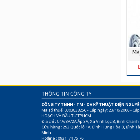
Má
THÔNG TIN CÔNG TY
CÔNG TY TNHH - TM - DV KỸ THUẬT ĐIỆN NGUY
Mã số thuế: 0303838256 - Cấp ngày: 23/10/2006 - Cấp
HOẠCH VÀ ĐẦU TƯ TPHCM
Địa chỉ : C4A/3A/2A Ấp 3A, Xã Vĩnh Lộc B, Bình Chánh
Cửu hàng : 292 Quốc lộ 1A, Bình Hưng Hòa B, Bình Tâ
Minh
Hotline : 0931. 74 75 76