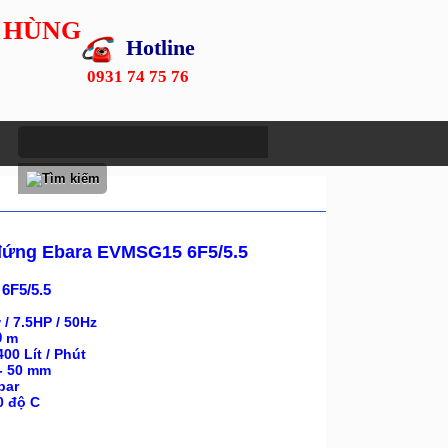
 HÙNG
Hotline
0931 74 75 76
đứng Ebara EVMSG15 6F5/5.5
6F5/5.5
 / 7.5HP / 50Hz
9
m
400
Lít / Phút
 - 50 mm
bar
40 độ C