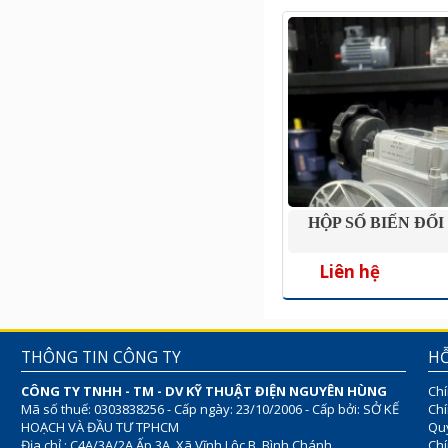
HỘP SỐ BIẾN ĐỔI
Liên hệ
THÔNG TIN CÔNG TY
HỖ
CÔNG TY TNHH - TM - DV KỸ THUẬT ĐIỆN NGUYÊN HÙNG
Chí
Mã số thuế: 0303838256 - Cấp ngày: 23/10/2006 - Cấp bởi: SỞ KẾ
Chí
HOẠCH VÀ ĐẦU TƯ TPHCM
Quy
Địa chỉ : C4A/3A/2A Ấp 3A, Xã Vĩnh Lộc B, Bình Chánh
Chí