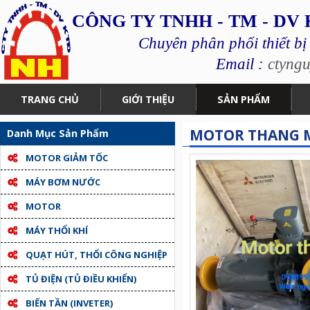
CÔNG TY TNHH - TM - DV
Chuyên phân phối thiết bị
Email :
ctyng
TRANG CHỦ
GIỚI THIỆU
SẢN PHẨM
MOTOR THANG 
Danh Mục Sản Phẩm
MOTOR GIẢM TỐC
MÁY BƠM NƯỚC
MOTOR
MÁY THỔI KHÍ
QUẠT HÚT, THỔI CÔNG NGHIỆP
TỦ ĐIỆN (TỦ ĐIỀU KHIỂN)
BIẾN TẦN (INVETER)