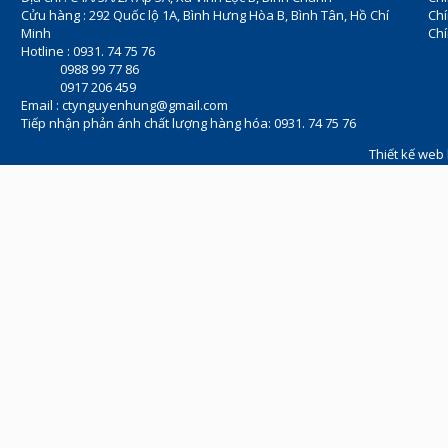
Cửu hàng : 292 Quốc lộ 1A, Bình Hưng Hòa B, Bình Tân, Hồ Chí
Ch
Minh
Chí
Hotline : 0931. 74 75 76
0988 99 77 86
0917 206 459
Email :
ctynguyenhung@gmail.com
Tiếp nhận phản ánh chất lượng hàng hóa: 0931. 74 75 76
Thiết kế web