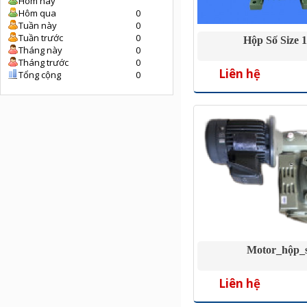
Hôm nay
Hôm qua
0
Tuần này
0
Tuần trước
0
Hộp Số Size 
Tháng này
0
Tháng trước
0
Liên hệ
Tổng cộng
0
Motor_hộp_
Liên hệ